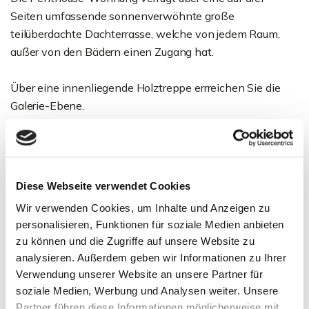
Seiten umfassende sonnenverwöhnte große
teilüberdachte Dachterrasse, welche von jedem Raum,
außer von den Bädern einen Zugang hat.
Über eine innenliegende Holztreppe errreichen Sie die
Galerie-Ebene.
Die Galerie, mit Lufträumen über dem Wohnbereich und
über dem Schlafbereich, hat eine elegante sichtbare
Holzdachkonstruktion und von der Empore einen Blick
Diese Webseite verwendet Cookies
von oben ins Wohnzimmer.
Wir verwenden Cookies, um Inhalte und Anzeigen zu
Es gibt drei Dachschrägenfenster und einen
personalisieren, Funktionen für soziale Medien anbieten
maßgefertigten Einbauschrank.
zu können und die Zugriffe auf unsere Website zu
analysieren. Außerdem geben wir Informationen zu Ihrer
Im Untergeschoss des Gebäudes befindet sich in der
Verwendung unserer Website an unsere Partner für
Tiefgarage eine große Doppelgarage.
soziale Medien, Werbung und Analysen weiter. Unsere
Partner führen diese Informationen möglicherweise mit