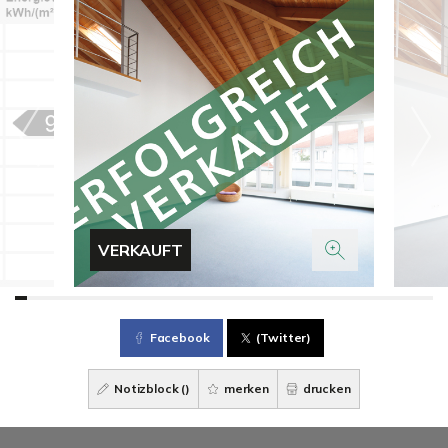
VERKAUFT
Facebook
(Twitter)
Notizblock (
)
merken
drucken