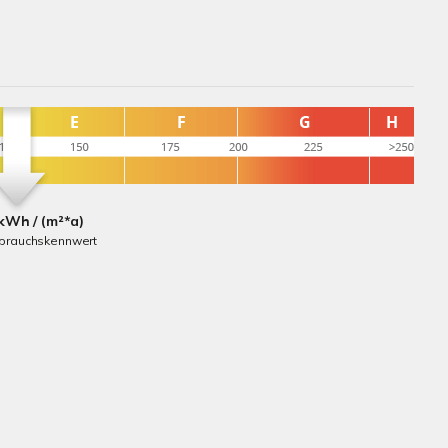
kWh / (m²*a)
rbrauchskennwert