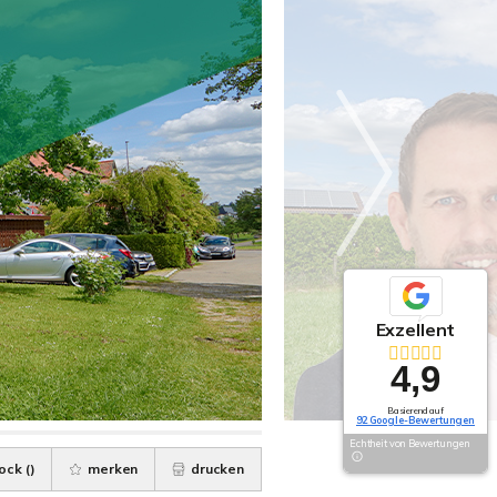
Exzellent
4,9
Basierend auf
92 Google-Bewertungen
Echtheit von Bewertungen
ock (
)
merken
drucken