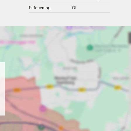
Befeuerung
Öl