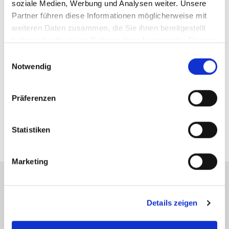
soziale Medien, Werbung und Analysen weiter. Unsere
Partner führen diese Informationen möglicherweise mit
weiteren Daten zusammen, die Sie ihnen bereitgestellt
haben oder die sie im Rahmen Ihrer Nutzung der Dienste
gesammelt haben.
Einwilligungsauswahl
Frau Sarah Zickler
Notwendig
Telefon: 00497121164419
Telefax: 00497121164444
Präferenzen
sz@zicklerimmobilien.de
Statistiken
Marketing
Energieausweis (Verbrauchsausweis)
Details zeigen