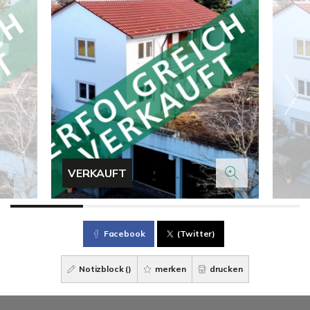
VERKAUFT
Facebook
(Twitter)
Notizblock (
)
merken
drucken