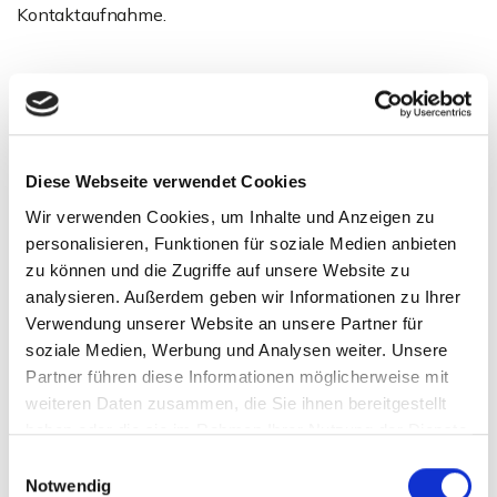
Kontaktaufnahme.
Ansprechpartner
Diese Webseite verwendet Cookies
Wir verwenden Cookies, um Inhalte und Anzeigen zu
personalisieren, Funktionen für soziale Medien anbieten
zu können und die Zugriffe auf unsere Website zu
analysieren. Außerdem geben wir Informationen zu Ihrer
Verwendung unserer Website an unsere Partner für
soziale Medien, Werbung und Analysen weiter. Unsere
Frau Sarah Zickler
Partner führen diese Informationen möglicherweise mit
weiteren Daten zusammen, die Sie ihnen bereitgestellt
Telefon: 00497121164419
haben oder die sie im Rahmen Ihrer Nutzung der Dienste
Telefax: 00497121164444
gesammelt haben.
sz@zicklerimmobilien.de
Einwilligungsauswahl
Notwendig