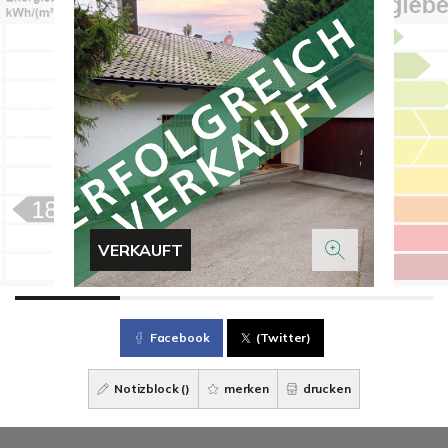
VERKAUFT
Facebook
(Twitter)
Notizblock (
)
merken
drucken