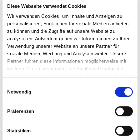
Diese Webseite verwendet Cookies
Überdies steht noch 1 Räume im Dachgeschoss und ein
Anteil an der Bühne zur Verfügung.
Wir verwenden Cookies, um Inhalte und Anzeigen zu
personalisieren, Funktionen für soziale Medien anbieten
zu können und die Zugriffe auf unsere Website zu
Direkt gegenüber dem Gebäude, befinden sich 2
analysieren. Außerdem geben wir Informationen zu Ihrer
Fertiggaragen, wobei die Garage (links) vom Eigentümer
Verwendung unserer Website an unsere Partner für
der EG-Wohnung genutzt wird.
soziale Medien, Werbung und Analysen weiter. Unsere
Partner führen diese Informationen möglicherweise mit
Die Wohnung ist geräumt, allerdings
weiteren Daten zusammen, die Sie ihnen bereitgestellt
renovierungsbedürftig.
haben oder die sie im Rahmen Ihrer Nutzung der Dienste
gesammelt haben.
Einwilligungsauswahl
Notwendig
Ansprechpartner
Präferenzen
Statistiken