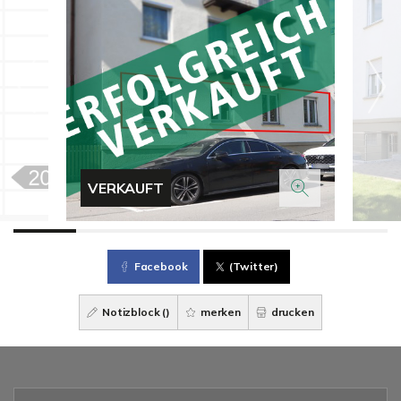
VERKAUFT
Facebook
(Twitter)
Notizblock (
)
merken
drucken