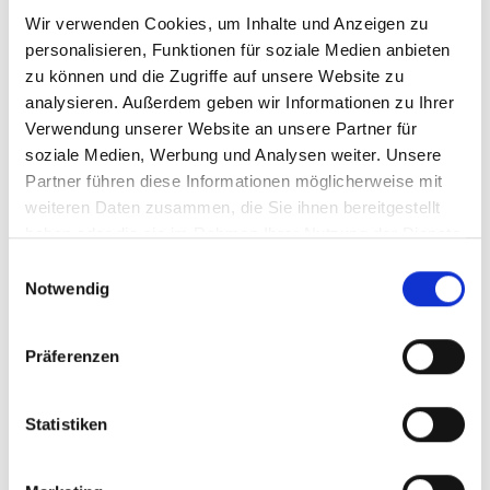
Wir verwenden Cookies, um Inhalte und Anzeigen zu
Das Untergeschoss bietet mehr als klassische
personalisieren, Funktionen für soziale Medien anbieten
Nutzfläche. Neben drei funktionalen Kellerräumen -
zu können und die Zugriffe auf unsere Website zu
darunter Wasch-, Heiz- und Abstellbereiche - verfügt
analysieren. Außerdem geben wir Informationen zu Ihrer
diese Ebene über einen großen Hobbyraum mit
Verwendung unserer Website an unsere Partner für
integrierter Küchenzeile sowie ein weiteres Zimmer mit
soziale Medien, Werbung und Analysen weiter. Unsere
Tageslicht. Diese Räume eignen sich perfekt für
Partner führen diese Informationen möglicherweise mit
Homeoffice, Gäste oder als Jugendbereich mit eigenem
weiteren Daten zusammen, die Sie ihnen bereitgestellt
haben oder die sie im Rahmen Ihrer Nutzung der Dienste
Zugang zum Garten. Die Doppelgarage ist ebenfalls
gesammelt haben.
vollständig unterkellert und bietet zusätzlichen Stauraum
Einwilligungsauswahl
Notwendig
- ein Pluspunkt in dieser Ausstattungsklasse.
Die gesamte Ausstattung des Hauses ist durchgängig
Präferenzen
hochwertig: Echtholzparkett in Wohn- und Schlafräumen,
Feinputz an allen Wänden und Decken, zweifach
Statistiken
verglaste Kunststofffenster im Bestand, dreifach
verglaste Aluminiumfenster im Wintergarten und dreifach