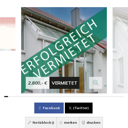
2.800,- €
VERMIETET
Facebook
(Twitter)
Notizblock (
)
merken
drucken