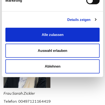
verglaste Kunststofffenster im Anbau. Das gesamte Haus
Marketing
ist in einem sehr gepflegten Zustand und überzeugt durch
eine gelungene Kombination aus architektonischem
Anspruch und praktischer Alltagstauglichkeit.
Details zeigen
Ansprechpartner
Alle zulassen
Auswahl erlauben
Ablehnen
Frau Sarah Zickler
Telefon: 00497121164419