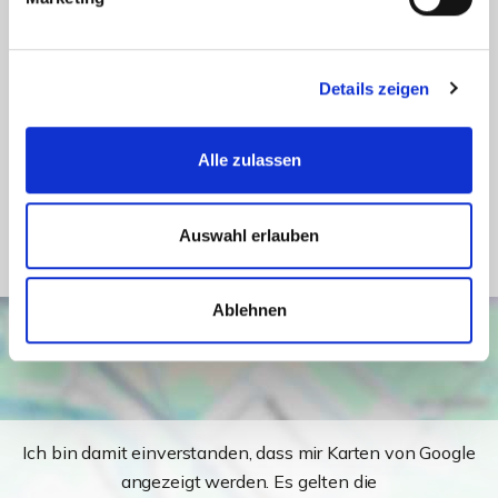
Energieausweis gültig bis
2030-05-04
Energieausweis Jahrgang
ab dem 1.5.2014
Details zeigen
Energieausweis Werteklasse
F
Energieausweis Baujahr
1964
Alle zulassen
Energieausweis Gebäudeart
Wohngebäude
Heizung
Fernheizung
Auswahl erlauben
Ablehnen
Ich bin damit einverstanden, dass mir Karten von Google
angezeigt werden. Es gelten die