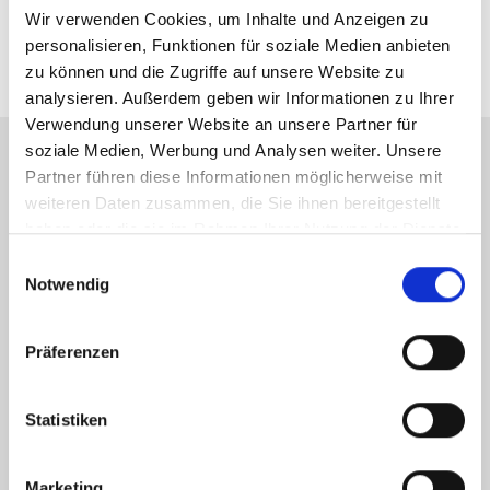
md@zicklerimmobilien.de
Wir verwenden Cookies, um Inhalte und Anzeigen zu
personalisieren, Funktionen für soziale Medien anbieten
zu können und die Zugriffe auf unsere Website zu
analysieren. Außerdem geben wir Informationen zu Ihrer
Verwendung unserer Website an unsere Partner für
soziale Medien, Werbung und Analysen weiter. Unsere
Partner führen diese Informationen möglicherweise mit
Energieausweis (Bedarfsausweis)
weiteren Daten zusammen, die Sie ihnen bereitgestellt
haben oder die sie im Rahmen Ihrer Nutzung der Dienste
gesammelt haben.
Einwilligungsauswahl
Notwendig
187,30 kWh / (m²*a)
Endenergiebedarf
Präferenzen
Statistiken
Weitere Informationen
Marketing