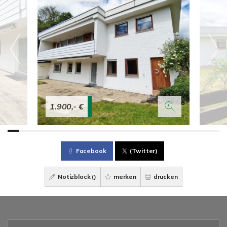
1.900,- €
Facebook
(Twitter)
Notizblock (
)
merken
drucken