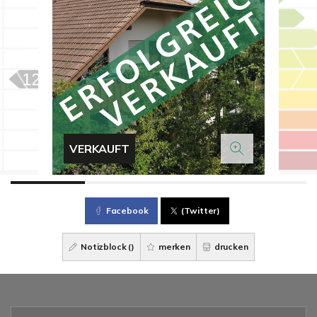
VERKAUFT
Facebook
(Twitter)
Notizblock (
)
merken
drucken