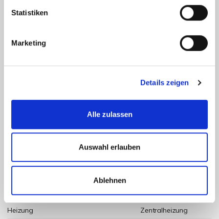
Statistiken
125,50 kWh / (m²*a)
Energieverbrauchskennwert
Marketing
Details zeigen
Weitere Informationen
Wesentlicher Energieträger
Öl
Alle zulassen
Energieausweis gültig bis
2024-10-14
Energieausweis Jahrgang
ab dem 1.5.2014
Auswahl erlauben
Energieverbrauch für Warmwasser
enthalten
Energieausweis Werteklasse
D
Ablehnen
Energieausweis Baujahr
1986
Heizung
Zentralheizung