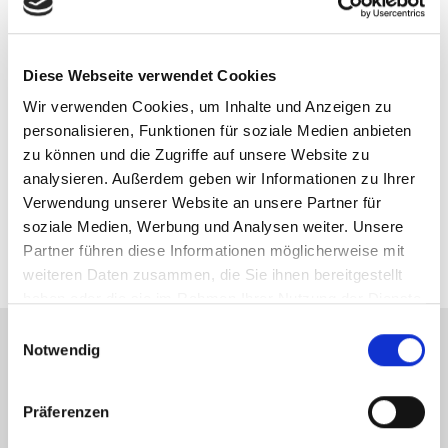
Diese Webseite verwendet Cookies
Wir verwenden Cookies, um Inhalte und Anzeigen zu
Frau Sarah Zickler
personalisieren, Funktionen für soziale Medien anbieten
Telefon: 00497121164419
zu können und die Zugriffe auf unsere Website zu
analysieren. Außerdem geben wir Informationen zu Ihrer
Telefax: 00497121164444
Verwendung unserer Website an unsere Partner für
sz@zicklerimmobilien.de
soziale Medien, Werbung und Analysen weiter. Unsere
Partner führen diese Informationen möglicherweise mit
weiteren Daten zusammen, die Sie ihnen bereitgestellt
haben oder die sie im Rahmen Ihrer Nutzung der Dienste
gesammelt haben.
Einwilligungsauswahl
Notwendig
Energieausweis (Verbrauchsausweis)
Präferenzen