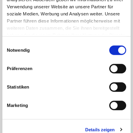
Verwendung unserer Website an unsere Partner für
soziale Medien, Werbung und Analysen weiter. Unsere
Partner führen diese Informationen möglicherweise mit
weiteren Daten zusammen, die Sie ihnen bereitgestellt
42,40 kWh / (m²*a)
haben oder die sie im Rahmen Ihrer Nutzung der Dienste
Energieverbrauchskennwert
gesammelt haben.
Einwilligungsauswahl
Notwendig
Weitere Informationen
Präferenzen
Wesentlicher Energieträger
Pellet
Statistiken
Energieausweis gültig bis
2032-09-20
Energieausweis Jahrgang
ab dem 1.5.2014
Marketing
Energieverbrauch für Warmwasser
enthalten
Energieausweis Stromwert
4.90 kWh / (m²*a)
Details zeigen