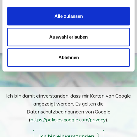
Energieausweis Wärmewert
42.40 kWh / (m²*a)
Energieausweis Baujahr
1990
Alle zulassen
Heizung
Zentralheizung
Befeuerung
Pellet
Auswahl erlauben
Ablehnen
Ich bin damit einverstanden, dass mir Karten von Google
angezeigt werden. Es gelten die
Datenschutzbedingungen von Google
(
https://policies.google.com/privacy
).
Ich bin einverstanden