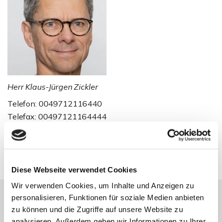
Herr Klaus-Jürgen Zickler
Telefon: 0049712116440
Telefax: 00497121164444
kjz@zicklerimmobilien.de
Diese Webseite verwendet Cookies
Wir verwenden Cookies, um Inhalte und Anzeigen zu
personalisieren, Funktionen für soziale Medien anbieten
zu können und die Zugriffe auf unsere Website zu
Energieausweis (Verbrauchsausweis)
analysieren. Außerdem geben wir Informationen zu Ihrer