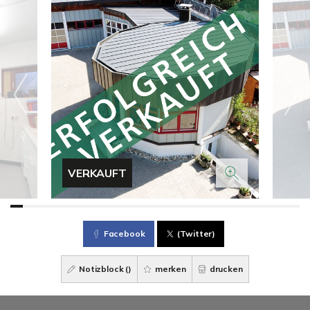
VERKAUFT
Facebook
(Twitter)
Notizblock (
)
merken
drucken