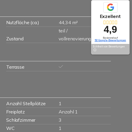
Exzellent
Nutzfläche (ca.)
44,34 m²
4,9
teil /
Zustand
vollrenovierungsbedürftig
Basierend auf
92 Google-Bewertungen
Echtheit von Bewertungen
Terrasse
Anzahl Stellplätze
1
Freiplatz
Anzahl 1
Schlafzimmer
3
WC
1