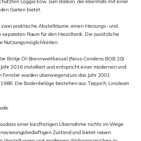
chützten Loggia bzw. zum Balkon, der ebenfalls mit einer
 den Garten bietet.
zwei praktische Abstellräume, einen Heizungs- und
separaten Raum für den Heizöltank. Die zusätzliche
ige Nutzungsmöglichkeiten.
. Der Brötje Öl-Brennwertkessel (Novo Condens BOB 20)
Jahr 2016 installiert und entspricht einer modernen und
ten Fenster wurden überwiegend um das Jahr 2001
r 1986. Die Bodenbeläge bestehen aus Teppich, Linoleum
ude.
r, sodass einer kurzfristigen Übernahme nichts im Wege
enovierungsbedürftigen Zustand und bietet neuen
nen Vorstellungen und modernen Wohnansprüchen zu