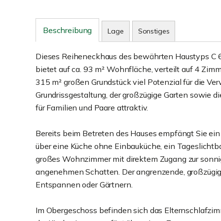
Beschreibung
Lage
Sonstiges
Dieses Reiheneckhaus des bewährten Haustyps C 62,
bietet auf ca. 93 m² Wohnfläche, verteilt auf 4 Zimm
315 m² großen Grundstück viel Potenzial für die Ver
Grundrissgestaltung, der großzügige Garten sowie 
für Familien und Paare attraktiv.
Bereits beim Betreten des Hauses empfängt Sie ein
über eine Küche ohne Einbauküche, ein Tageslicht
großes Wohnzimmer mit direktem Zugang zur sonnig
angenehmen Schatten. Der angrenzende, großzügige 
Entspannen oder Gärtnern.
Im Obergeschoss befinden sich das Elternschlafzim