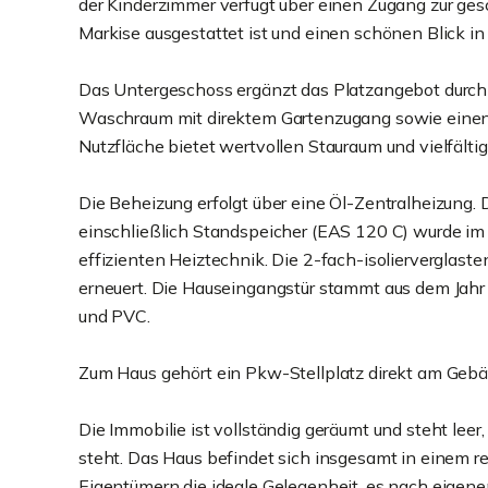
der Kinderzimmer verfügt über einen Zugang zur ges
Markise ausgestattet ist und einen schönen Blick in
Das Untergeschoss ergänzt das Platzangebot durch 
Waschraum mit direktem Gartenzugang sowie einen 
Nutzfläche bietet wertvollen Stauraum und vielfält
Die Beheizung erfolgt über eine Öl-Zentralheizung
einschließlich Standspeicher (EAS 120 C) wurde im 
effizienten Heiztechnik. Die 2-fach-isolierverglas
erneuert. Die Hauseingangstür stammt aus dem Jah
und PVC.
Zum Haus gehört ein Pkw-Stellplatz direkt am Gebä
Die Immobilie ist vollständig geräumt und steht lee
steht. Das Haus befindet sich insgesamt in einem r
Eigentümern die ideale Gelegenheit, es nach eige