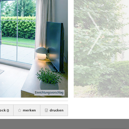
ock (
)
merken
drucken