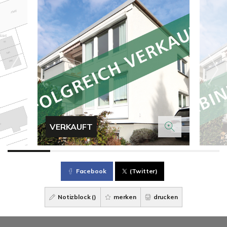
VERKAUFT
Facebook
(Twitter)
Notizblock (
)
merken
drucken