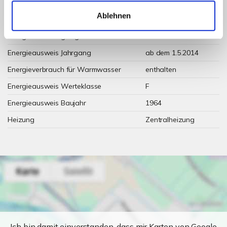
Ablehnen
Wesentlicher Energieträger
GAS
Energieausweis gültig bis
2032-11-24
Energieausweis Jahrgang
ab dem 1.5.2014
Energieverbrauch für Warmwasser
enthalten
Energieausweis Werteklasse
F
Energieausweis Baujahr
1964
Heizung
Zentralheizung
Ich bin damit einverstanden, dass mir Karten von Google