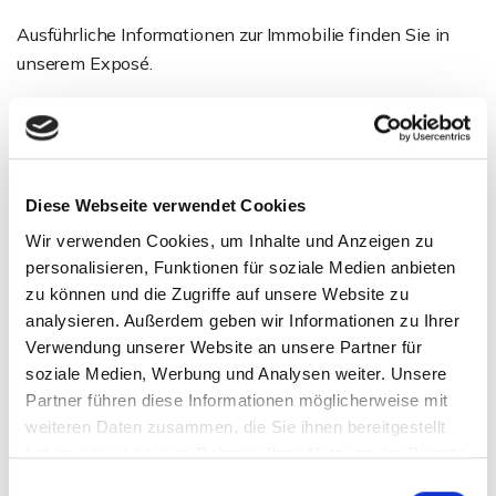
Ausführliche Informationen zur Immobilie finden Sie in
unserem Exposé.
Ansprechpartner
Diese Webseite verwendet Cookies
Wir verwenden Cookies, um Inhalte und Anzeigen zu
personalisieren, Funktionen für soziale Medien anbieten
zu können und die Zugriffe auf unsere Website zu
analysieren. Außerdem geben wir Informationen zu Ihrer
Verwendung unserer Website an unsere Partner für
soziale Medien, Werbung und Analysen weiter. Unsere
Partner führen diese Informationen möglicherweise mit
Frau Sarah Zickler
weiteren Daten zusammen, die Sie ihnen bereitgestellt
Telefon: 00497121164419
haben oder die sie im Rahmen Ihrer Nutzung der Dienste
gesammelt haben.
Telefax: 00497121164444
Einwilligungsauswahl