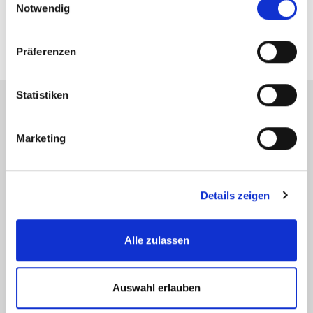
sz@zicklerimmobilien.de
Notwendig
Präferenzen
Statistiken
Energieausweis (Bedarfsausweis)
Marketing
Details zeigen
164,60 kWh / (m²*a)
Endenergiebedarf
Alle zulassen
Auswahl erlauben
Weitere Informationen