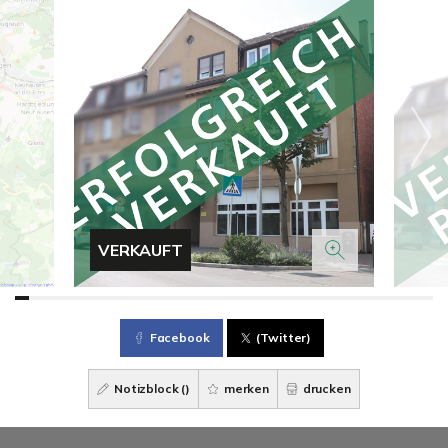
VERKAUFT
Facebook
(Twitter)
Notizblock (
)
merken
drucken