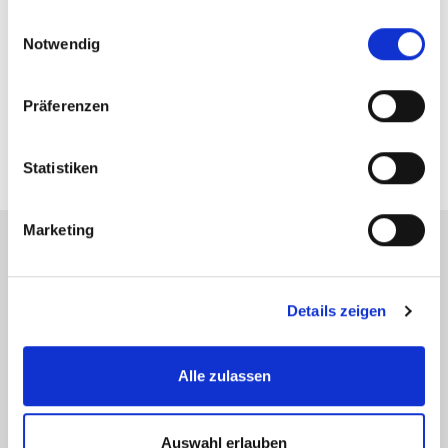
gesammelt haben.
Herr Klaus-Jürgen Zickler
Einwilligungsauswahl
Notwendig
Telefon: 0049712116440
Telefax: 00497121164444
Präferenzen
kjz@zicklerimmobilien.de
Statistiken
Marketing
Energieausweis (Bedarfsausweis)
Details zeigen
Alle zulassen
182,70 kWh / (m²*a)
Endenergiebedarf
Auswahl erlauben