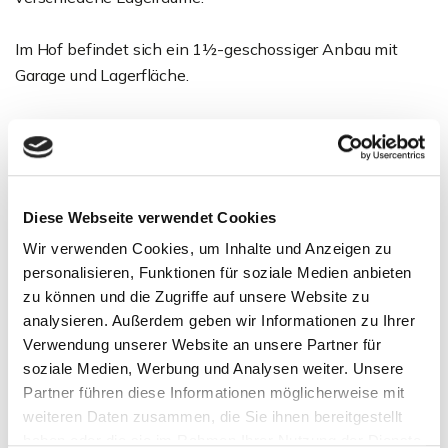
Im Hof befindet sich ein 1½-geschossiger Anbau mit
Garage und Lagerfläche.
Im hinteren Bereich des Hofs sind 5 PKW-Stellplätze. Der
Hof bietet Platz für weitere Stellplätze.
Ansprechpartner
Diese Webseite verwendet Cookies
Wir verwenden Cookies, um Inhalte und Anzeigen zu
personalisieren, Funktionen für soziale Medien anbieten
zu können und die Zugriffe auf unsere Website zu
analysieren. Außerdem geben wir Informationen zu Ihrer
Verwendung unserer Website an unsere Partner für
soziale Medien, Werbung und Analysen weiter. Unsere
Partner führen diese Informationen möglicherweise mit
weiteren Daten zusammen, die Sie ihnen bereitgestellt
haben oder die sie im Rahmen Ihrer Nutzung der Dienste