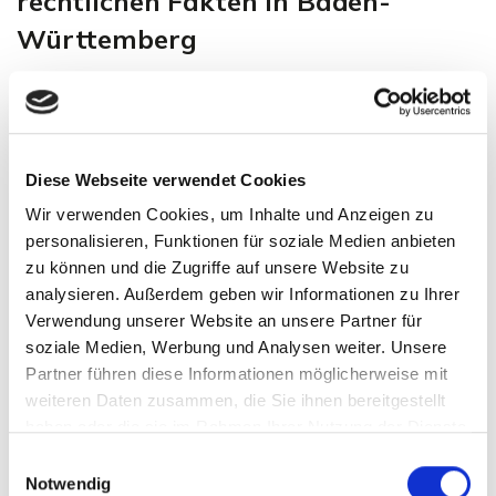
rechtlichen Fakten in Baden-
Württemberg
Der Gewässerrandstreifen dient dem Schutz unserer
Gewässer und ist Teil der öffentlichen Ordnung. Für Sie
als Immobilieneigentümer bedeutet das: Ihr privates
Eigentumsrecht wird durch übergeordnete öffentliche
Diese Webseite verwendet Cookies
Interessen eingeschränkt.
Wir verwenden Cookies, um Inhalte und Anzeigen zu
personalisieren, Funktionen für soziale Medien anbieten
Was ist ein Gewässerrandstreifen? Definition und
zu können und die Zugriffe auf unsere Website zu
Zweck
analysieren. Außerdem geben wir Informationen zu Ihrer
Verwendung unserer Website an unsere Partner für
Der Gewässerrandstreifen ist eine gesetzlich
soziale Medien, Werbung und Analysen weiter. Unsere
vorgeschriebene Pufferzone entlang der Uferlinie von
Partner führen diese Informationen möglicherweise mit
Flüssen, Bächen und Seen. Er soll die Gewässer und
weiteren Daten zusammen, die Sie ihnen bereitgestellt
Uferzonen vor negativen Einflüssen aus der Landnutzung
haben oder die sie im Rahmen Ihrer Nutzung der Dienste
gesammelt haben.
schützen und trägt so zur Reinhaltung des Wassers bei.
Einwilligungsauswahl
Notwendig