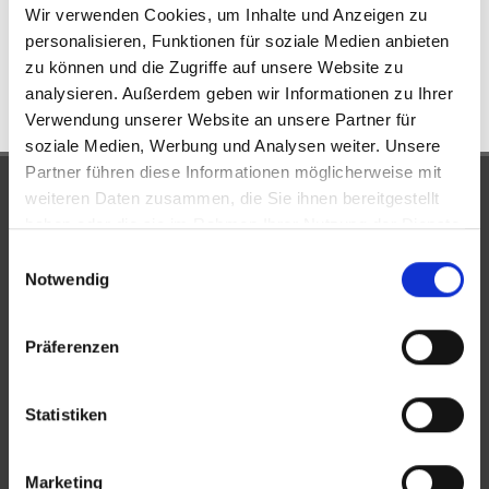
Wir verwenden Cookies, um Inhalte und Anzeigen zu
197 m²
6,5
WOHNFLÄCHE
ZIMMER
personalisieren, Funktionen für soziale Medien anbieten
zu können und die Zugriffe auf unsere Website zu
analysieren. Außerdem geben wir Informationen zu Ihrer
Verwendung unserer Website an unsere Partner für
soziale Medien, Werbung und Analysen weiter. Unsere
Partner führen diese Informationen möglicherweise mit
UNSERE PARTNER &
weiteren Daten zusammen, die Sie ihnen bereitgestellt
haben oder die sie im Rahmen Ihrer Nutzung der Dienste
AUSZEICHNUNGEN
gesammelt haben.
Einwilligungsauswahl
Notwendig
Präferenzen
Statistiken
Marketing