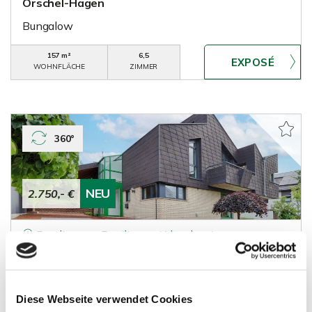
Orschel-Hagen
Bungalow
157 m²
6,5
WOHNFLÄCHE
ZIMMER
360°
NEU
2.750,- €
Reutlingen - Reutlingen (Altenburg)
Großzügiges Design-Einfamilienhaus mit Kamin
und Weitblick
Einfamilienhaus
Diese Webseite verwendet Cookies