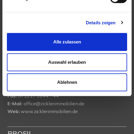
Details zeigen
KONTAKT
Alle zulassen
Zickler Immobilien e.K
Auswahl erlauben
Annenweg 2
D-72762 Reutlingen
Ablehnen
Tel.:
07121 / 1644 - 0
Fax:
07121 / 1644 - 44
E-Mail:
office@zicklerimmobilien.de
Web:
www.zicklerimmobilien.de
PROFIL