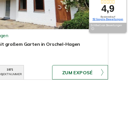
4,9
Basierend auf
92 Google-Bewertungen
Echtheit von Bewertungen
agen
t großem Garten in Orschel-Hagen
1871
ZUM EXPOSÉ
BJEKTNUMMER