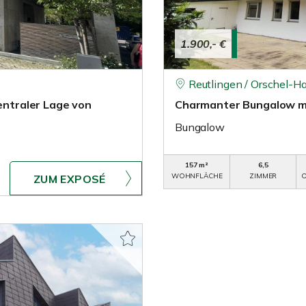
1.900,- €
Reutlingen / Orschel-H
zentraler Lage von
Charmanter Bungalow mi
Bungalow
157 m²
6,5
WOHNFLÄCHE
ZIMMER
O
ZUM EXPOSÉ