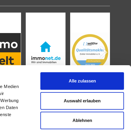
Alle zulassen
le Medien
ir
, Werbung
Auswahl erlauben
IMMOBILIENANGEBOTE
ren Daten
ienste
Ablehnen
Eigentumswohnungen
Häuser zum Kauf