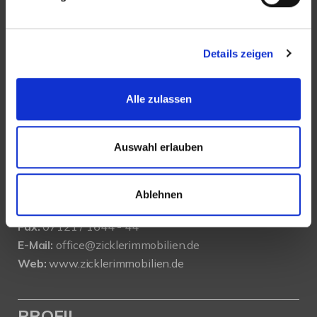
Details zeigen
KONTAKT
Alle zulassen
Zickler Immobilien e.K
Auswahl erlauben
Annenweg 2
D-72762 Reutlingen
Ablehnen
Tel.:
07121 / 1644 - 0
Fax:
07121 / 1644 - 44
E-Mail:
office@zicklerimmobilien.de
Web:
www.zicklerimmobilien.de
PROFIL