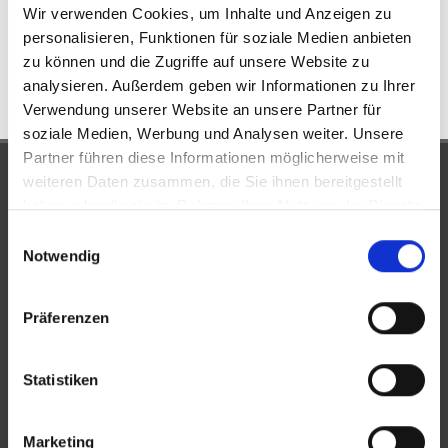
Wir verwenden Cookies, um Inhalte und Anzeigen zu
197 m²
6,5
WOHNFLÄCHE
ZIMMER
personalisieren, Funktionen für soziale Medien anbieten
zu können und die Zugriffe auf unsere Website zu
analysieren. Außerdem geben wir Informationen zu Ihrer
Verwendung unserer Website an unsere Partner für
soziale Medien, Werbung und Analysen weiter. Unsere
Partner führen diese Informationen möglicherweise mit
UNSERE PARTNER &
weiteren Daten zusammen, die Sie ihnen bereitgestellt
haben oder die sie im Rahmen Ihrer Nutzung der Dienste
AUSZEICHNUNGEN
gesammelt haben.
Einwilligungsauswahl
Notwendig
Präferenzen
Statistiken
Marketing