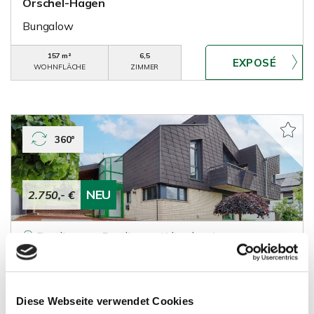
Orschel-Hagen
Bungalow
157 m²
6,5
WOHNFLÄCHE
ZIMMER
360°
NEU
2.750,- €
Reutlingen - Reutlingen (Altenburg)
Großzügiges Design-Einfamilienhaus mit Kamin
und Weitblick
Einfamilienhaus
Diese Webseite verwendet Cookies