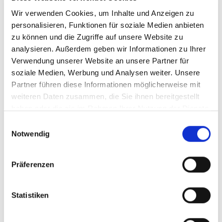
NEU
Wir verwenden Cookies, um Inhalte und Anzeigen zu
340.000,- €
personalisieren, Funktionen für soziale Medien anbieten
zu können und die Zugriffe auf unsere Website zu
Reutlingen
analysieren. Außerdem geben wir Informationen zu Ihrer
Urbanes Investment mit Aussicht: Charmante 3-
Verwendung unserer Website an unsere Partner für
Zimmer-Maisonette im Herzen von Reutlingen
soziale Medien, Werbung und Analysen weiter. Unsere
Partner führen diese Informationen möglicherweise mit
Maisonettewohnung
weiteren Daten zusammen, die Sie ihnen bereitgestellt
haben oder die sie im Rahmen Ihrer Nutzung der Dienste
86,63 m²
3
WOHNFLÄCHE
ZIMMER
gesammelt haben.
Einwilligungsauswahl
Notwendig
Präferenzen
Video
Statistiken
NEU
290.000,- €