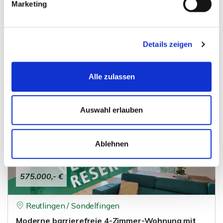
Marketing
Reutlingen
4-Zimmer-Wohnung "Im Efeu" - mit schöner
Aussicht - Reutlingen-Sondelfingen
Details zeigen
Wohnung
Alle zulassen
125,59 m²
4
WOHNFLÄCHE
ZIMMER
Auswahl erlauben
360°
Ablehnen
575.000,- €
Reutlingen / Sondelfingen
Moderne barrierefreie 4-Zimmer-Wohnung mit