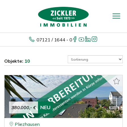
07121 / 1644 - 0
Objekte:
10
NEU
380.000,- €
Pliezhausen