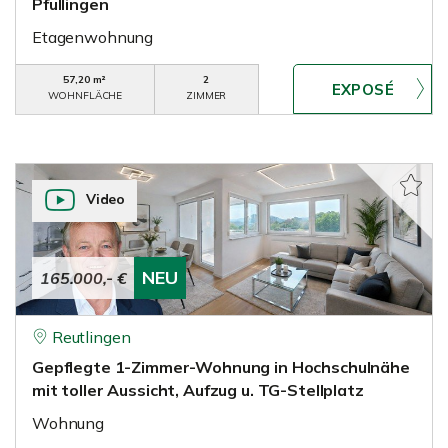
Pfullingen
Etagenwohnung
57,20 m²
2
WOHNFLÄCHE
ZIMMER
Video
NEU
165.000,- €
Reutlingen
Gepflegte 1-Zimmer-Wohnung in Hochschulnähe
mit toller Aussicht, Aufzug u. TG-Stellplatz
Wohnung