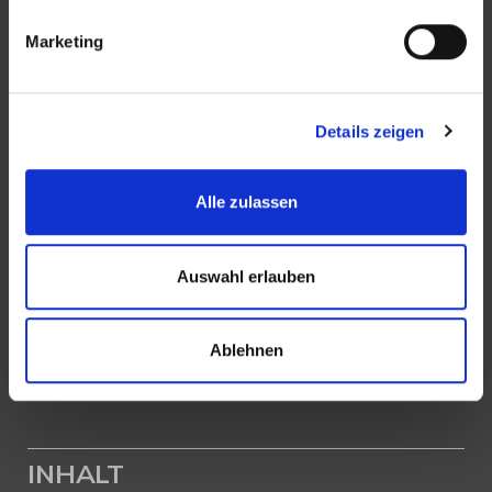
E-Mail:
office@zicklerimmobilien.de
Marketing
Web:
www.zicklerimmobilien.de
PROFIL
Details zeigen
Als kompetenter
Immobilienmakler in Reutlingen
Alle zulassen
stehen wir Ihnen beim Verkauf und bei der Vermietung
Ihrer Immobilie zur Seite.
Auswahl erlauben
Mit umfassendem Fachwissen und lokaler Expertise
beraten wir Sie in allen Fragen rund um Ihr Haus oder
Ablehnen
Ihre Wohnung in Reutlingen. Sprechen Sie uns an - wir
sind für Sie da.
INHALT