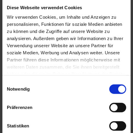
Diese Webseite verwendet Cookies
Wir verwenden Cookies, um Inhalte und Anzeigen zu
personalisieren, Funktionen für soziale Medien anbieten
zu können und die Zugriffe auf unsere Website zu
analysieren. Außerdem geben wir Informationen zu Ihrer
Verwendung unserer Website an unsere Partner für
soziale Medien, Werbung und Analysen weiter. Unsere
Partner führen diese Informationen möglicherweise mit
weiteren Daten zusammen, die Sie ihnen bereitgestellt
KONTAKT
haben oder die sie im Rahmen Ihrer Nutzung der Dienste
gesammelt haben.
Einwilligungsauswahl
Zickler Immobilien e.K
Notwendig
Annenweg 2
Präferenzen
D-72762 Reutlingen
Tel.:
07121 / 1644 - 0
Statistiken
Fax:
07121 / 1644 - 44