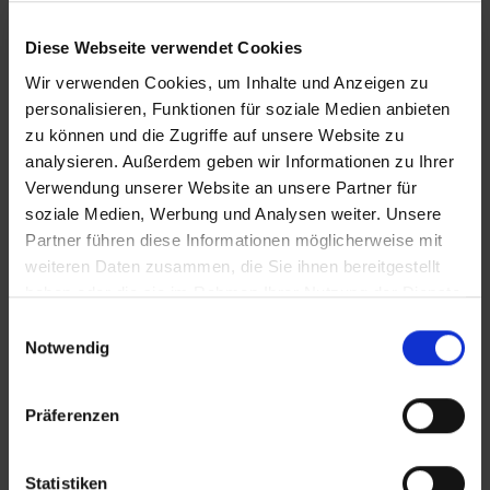
Diese Webseite verwendet Cookies
Wir verwenden Cookies, um Inhalte und Anzeigen zu
personalisieren, Funktionen für soziale Medien anbieten
zu können und die Zugriffe auf unsere Website zu
analysieren. Außerdem geben wir Informationen zu Ihrer
Verwendung unserer Website an unsere Partner für
soziale Medien, Werbung und Analysen weiter. Unsere
Partner führen diese Informationen möglicherweise mit
KONTAKT
weiteren Daten zusammen, die Sie ihnen bereitgestellt
haben oder die sie im Rahmen Ihrer Nutzung der Dienste
Zickler Immobilien e.K
gesammelt haben.
Einwilligungsauswahl
Notwendig
Annenweg 2
D-72762 Reutlingen
Präferenzen
Tel.:
07121 / 1644 - 0
Statistiken
Fax:
07121 / 1644 - 44