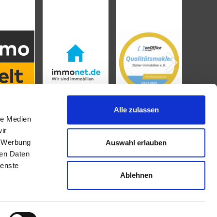
Alle zulassen
le Medien
ir
, Werbung
Auswahl erlauben
IMMOBILIENANGEBOTE
ren Daten
ienste
Ablehnen
Eigentumswohnungen
Häuser zum Kauf
Grundstücke
Mietangebote