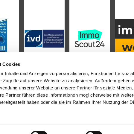
t Cookies
 Inhalte und Anzeigen zu personalisieren, Funktionen für sozia
e Zugriffe auf unsere Website zu analysieren. Außerdem geben w
rwendung unserer Website an unsere Partner für soziale Medien
L
INHALT
re Partner führen diese Informationen möglicherweise mit weite
ereitgestellt haben oder die sie im Rahmen Ihrer Nutzung der D
tenter
Immobilienmakler in
Start
n
stehen wir Ihnen beim Verkauf
Immobilien
r Vermietung Ihrer Immobilie zur
Verkäufer
Vermieter