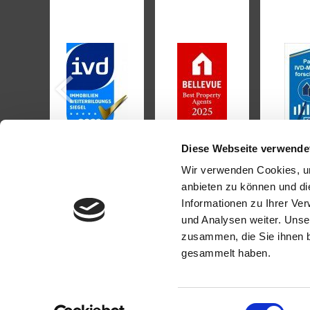
Diese Webseite verwende
Wir verwenden Cookies, um
anbieten zu können und di
Informationen zu Ihrer Ve
KONTAKT
PROFI
und Analysen weiter. Unse
zusammen, die Sie ihnen b
gesammelt haben.
Zickler Immobilien e.K
Als kompe
Reutlinge
Annenweg 2
und bei de
D-72762 Reutlingen
Seite.
Einwilligungsauswahl