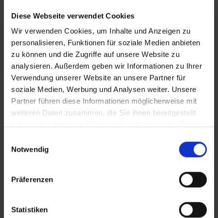
Diese Webseite verwendet Cookies
Wir verwenden Cookies, um Inhalte und Anzeigen zu
personalisieren, Funktionen für soziale Medien anbieten
zu können und die Zugriffe auf unsere Website zu
analysieren. Außerdem geben wir Informationen zu Ihrer
Verwendung unserer Website an unsere Partner für
soziale Medien, Werbung und Analysen weiter. Unsere
KONTAKT
Partner führen diese Informationen möglicherweise mit
weiteren Daten zusammen, die Sie ihnen bereitgestellt
haben oder die sie im Rahmen Ihrer Nutzung der Dienste
Zickler Immobilien e.K
gesammelt haben.
Einwilligungsauswahl
Notwendig
Annenweg 2
D-72762 Reutlingen
Präferenzen
Tel.:
07121 / 1644 - 0
Fax:
07121 / 1644 - 44
Statistiken
E-Mail:
office@zicklerimmobilien.de