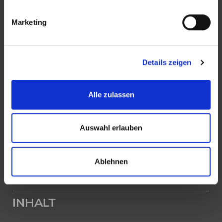
Web:
www.zicklerimmobilien.de
Marketing
PROFIL
Details zeigen
Als kompetenter
Immobilienmakler in Reutlingen
stehen wir Ihnen beim Verkauf und bei der Vermietung
Alle zulassen
Ihrer Immobilie zur Seite.
Mit umfassendem Fachwissen und lokaler Expertise
Auswahl erlauben
beraten wir Sie in allen Fragen rund um Ihr Haus oder
Ihre Wohnung in Reutlingen. Sprechen Sie uns an - wir
Ablehnen
sind für Sie da.
INHALT