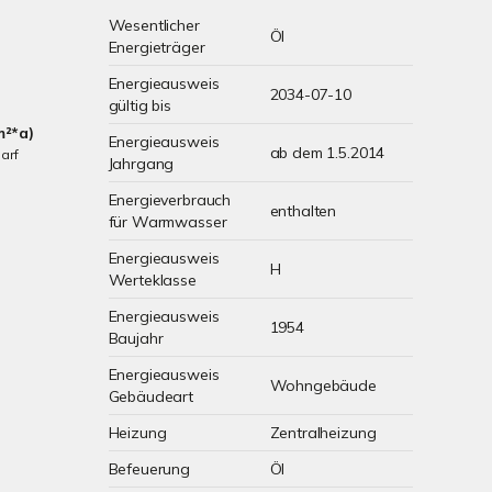
Wesentlicher
Öl
Energieträger
Energieausweis
2034-07-10
gültig bis
m²*a)
Energieausweis
ab dem 1.5.2014
arf
Jahrgang
Energieverbrauch
enthalten
für Warmwasser
Energieausweis
H
Werteklasse
Energieausweis
1954
Baujahr
Energieausweis
Wohngebäude
Gebäudeart
Heizung
Zentralheizung
Befeuerung
Öl