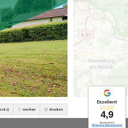
Exzellent
ock (
)
merken
drucken
4,9
Basierend auf
92 Google-Bewertungen