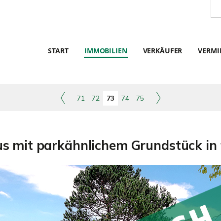
START
IMMOBILIEN
VERKÄUFER
VERMI
71
72
73
74
75
s mit parkähnlichem Grundstück in 