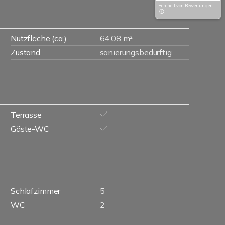
Echtheit von Bewertungen
Nutzfläche (ca.)
64,08 m²
Zustand
sanierungsbedürftig
Terrasse
Gäste-WC
Schlafzimmer
5
WC
2