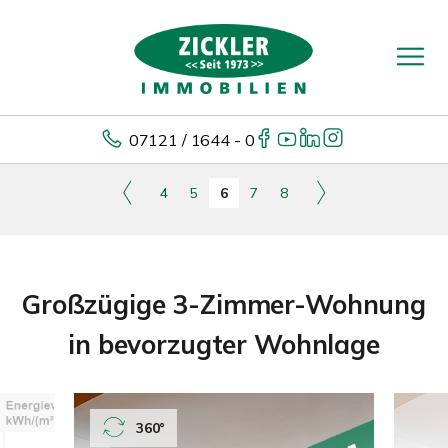
07121 / 1644 - 0
4
5
6
7
8
Großzügige 3-Zimmer-Wohnung
in bevorzugter Wohnlage
360°