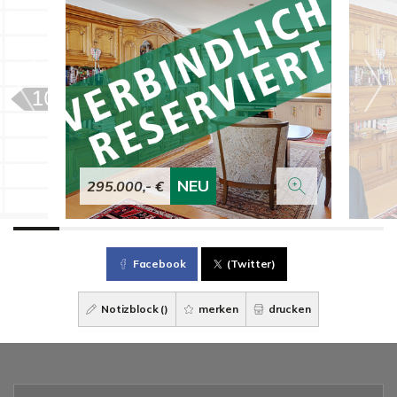
NEU
295.000,- €
Facebook
(Twitter)
Notizblock (
)
merken
drucken