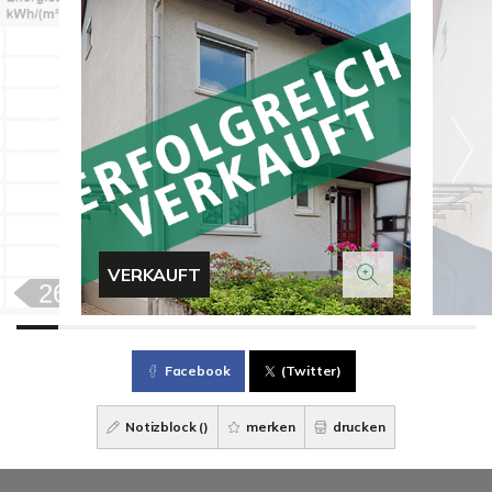
VERKAUFT
Facebook
(Twitter)
Notizblock (
)
merken
drucken