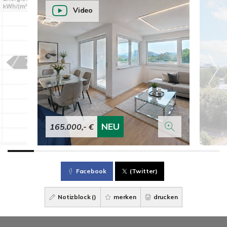
Video
NEU
165.000,- €
Facebook
(Twitter)
Notizblock (
)
merken
drucken