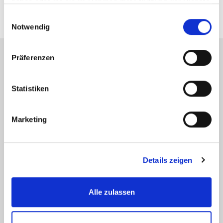
haben oder die sie im Rahmen Ihrer Nutzung der Dienste
gesammelt haben.
Einwilligungsauswahl
Notwendig
Präferenzen
Energieausweis (Verbrauchsausweis)
Statistiken
Marketing
79 kWh / (m²*a)
Energieverbrauchskennwert
Details zeigen
Alle zulassen
Weitere Informationen