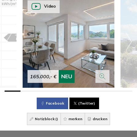
Video
NEU
165.000,- €
Facebook
(Twitter)
Notizblock (
)
merken
drucken