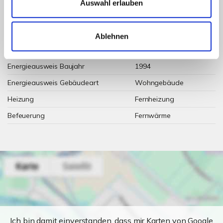
Wesentlicher Energieträger
Nahwärme
Auswahl erlauben
Energieausweis gültig bis
2028-11-22
Energieausweis Jahrgang
ab dem 1.5.2014
Ablehnen
Energieausweis Werteklasse
C
Energieausweis Baujahr
1994
Energieausweis Gebäudeart
Wohngebäude
Heizung
Fernheizung
Befeuerung
Fernwärme
Ich bin damit einverstanden, dass mir Karten von Google