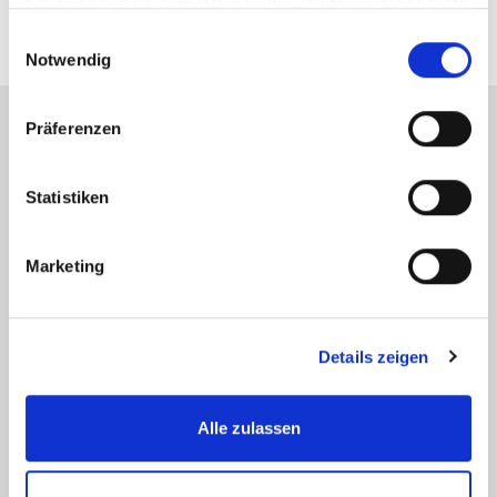
haben oder die sie im Rahmen Ihrer Nutzung der Dienste
gesammelt haben.
Einwilligungsauswahl
Notwendig
Präferenzen
Energieausweis (Verbrauchsausweis)
Statistiken
Marketing
79 kWh / (m²*a)
Energieverbrauchskennwert
Details zeigen
Alle zulassen
Weitere Informationen