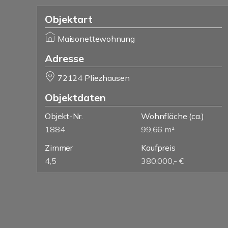
Objektart
Maisonettewohnung
Adresse
72124 Pliezhausen
Objektdaten
Objekt-Nr.
Wohnfläche
(ca.)
1884
99,66 m²
Zimmer
Kaufpreis
4,5
380.000,- €