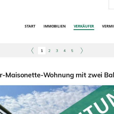
START
IMMOBILIEN
VERKÄUFER
VERMI
1
2
3
4
5
r-Maisonette-Wohnung mit zwei Bal