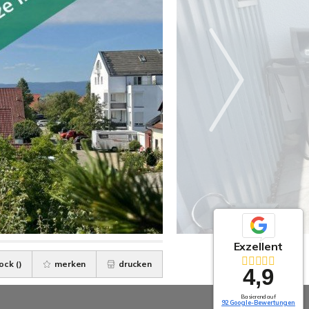
Exzellent
ock (
)
merken
drucken
4,9
Basierend auf
92 Google-Bewertungen