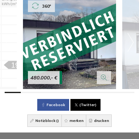
360°
480.000,- €
Facebook
(Twitter)
Notizblock (
)
merken
drucken