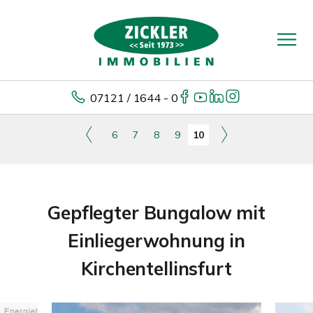
07121 / 1644 - 0
6
7
8
9
10
Gepflegter Bungalow mit
Einliegerwohnung in
Kirchentellinsfurt