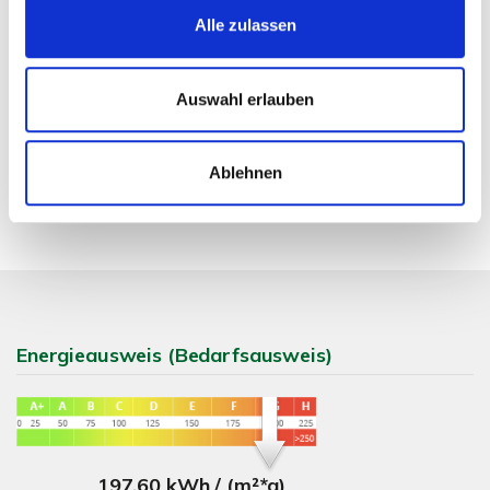
Alle zulassen
Herr Michael Doden
Auswahl erlauben
Telefon: 00497121164415
md@zicklerimmobilien.de
Ablehnen
Energieausweis (Bedarfsausweis)
197,60 kWh / (m²*a)