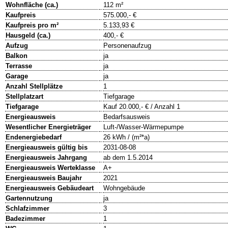
Wohnfläche (ca.)
112 m²
Kaufpreis
575.000,- €
Kaufpreis pro m²
5.133,93 €
Hausgeld (ca.)
400,- €
Aufzug
Personenaufzug
Balkon
ja
Terrasse
ja
Garage
ja
Anzahl Stellplätze
1
Stellplatzart
Tiefgarage
Tiefgarage
Kauf 20.000,- € / Anzahl 1
Energieausweis
Bedarfsausweis
Wesentlicher Energieträger
Luft-/Wasser-Wärmepumpe
Endenergiebedarf
26 kWh / (m²*a)
Energieausweis gültig bis
2031-08-08
Energieausweis Jahrgang
ab dem 1.5.2014
Energieausweis Werteklasse
A+
Energieausweis Baujahr
2021
Energieausweis Gebäudeart
Wohngebäude
Gartennutzung
ja
Schlafzimmer
3
Badezimmer
1