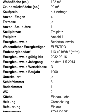
Wohnfläche (ca.)
122 m²
Grundstücksfläche (ca.)
99 m²
Kaufpreis
auf Anfrage
Anzahl Etagen
4
Terrasse
ja
Anzahl Stellplätze
1
Stellplatzart
Freiplatz
Freiplatz
Anzahl 1
Energieausweis
Bedarfsausweis
Wesentlicher Energieträger
ELEKTRO
Endenergiebedarf
113,40 kWh / (m²*a)
Energieausweis gültig bis
2032-02-16
Energieausweis Jahrgang
ab dem 1.5.2014
Energieausweis Werteklasse
D
Energieausweis Baujahr
1900
Unterkellert
ja
Schlafzimmer
3
Badezimmer
1
WC
2
Küche
Einbauküche
Heizung
Ofenheizung
Befeuerung
Elektro
Ausstattung
STANDARD